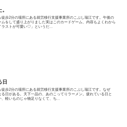
た。
ら徒歩2分の場所にある就労移行支援事業所のこぶし瑞江です。午後の
ームをして盛り上がりました実はこのカードゲーム、内容もよくわから
ラストが可愛い♡」というだ...
る日
ら徒歩2分の場所にある就労移行支援事業所のこぶし瑞江です。なぜ
なる日がある。天下一品の、あのこってりラーメン。疲れている日と
、軽いものじゃ物足りなくて、ち...