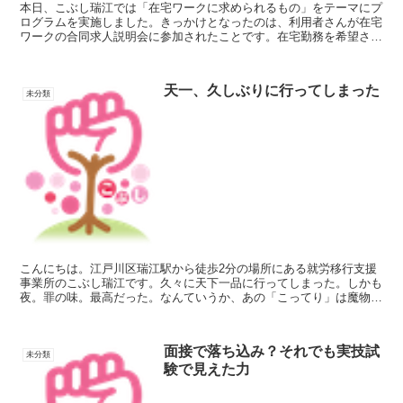
本日、こぶし瑞江では「在宅ワークに求められるもの」をテーマにプ
ログラムを実施しました。きっかけとなったのは、利用者さんが在宅
ワークの合同求人説明会に参加されたことです。在宅勤務を希望され
る方は多く、事業所でも在宅ワークに関する相談を受ける機...
天一、久しぶりに行ってしまった
未分類
こんにちは。江戸川区瑞江駅から徒歩2分の場所にある就労移行支援
事業所のこぶし瑞江です。久々に天下一品に行ってしまった。しかも
夜。罪の味。最高だった。なんていうか、あの「こってり」は魔物だ
と思う。ラーメンなのに、スープが麺に絡むってレベルじゃ...
面接で落ち込み？それでも実技試
未分類
験で見えた力