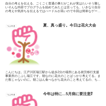
自分の考えを伝える、ごくごく普通の事だがこれが実はたいそう難し
いそんな内容でプログラムを始めてみたとは言っても、いきなり自分
の考えや気持ちを伝えるではハードルが高いので今回は簡単なゲーム
にしてみた参加者は6人、お題を決めてその内容を絵だけで...
夏、真っ盛り。今日は花火大会
つぶやき
こんにちは。江戸川区瑞江駅から徒歩2分の場所にある就労移行支援
事業所のこぶし瑞江です。朝なのに花火のことばっかり考えてる。ま
だ夜じゃないのに。朝ごはん食べながら花火のこと考えてるの、ちょ
っとおかしい。ていうかパン焦げたし。コーヒーぬるいし。...
今年は特に…5月病に要注意⁉
つぶやき