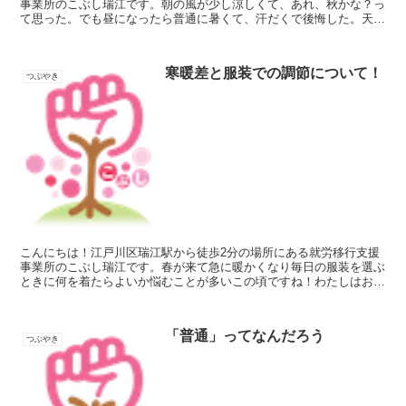
事業所のこぶし瑞江です。朝の風が少し涼しくて、あれ、秋かな？っ
て思った。でも昼になったら普通に暑くて、汗だくで後悔した。天気
に振り回されるのも、もう慣れたけど。スーパーに並ぶ梨と...
寒暖差と服装での調節について！
つぶやき
こんにちは！江戸川区瑞江駅から徒歩2分の場所にある就労移行支援
事業所のこぶし瑞江です。春が来て急に暖かくなり毎日の服装を選ぶ
ときに何を着たらよいか悩むことが多いこの頃ですね！わたしはおな
かが冷えやすいので時々腹巻を活用しています！でも急に体...
「普通」ってなんだろう
つぶやき