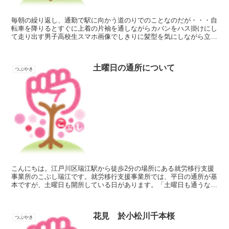
毎朝の繰り返し、通勤で駅に向かう道のりでのことなのだが・・・自
転車を降りるとすぐに上着の片袖を通しながらカバンをハス掛けにし
て走り出す男子高校生スマホ画像でしきりに髪型を気にしながら立ち
止まりチェックに余念がない女子高校生寝癖を片手で撫でつ...
土曜日の通所について
つぶやき
こんにちは。江戸川区瑞江駅から徒歩2分の場所にある就労移行支援
事業所のこぶし瑞江です。就労移行支援事業所では、平日の通所が基
本ですが、土曜日も開所している日があります。「土曜日も通うなん
て大変そう」と思われることもありますが、実際には、土曜...
花見 於小松川千本桜
つぶやき